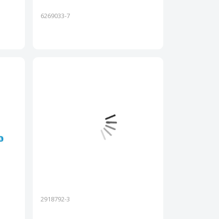
6269033-7
2918792-3