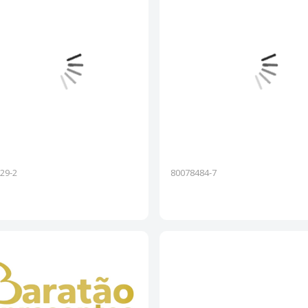
29-2
80078484-7