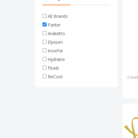
All Brands
Parker
Araketto
Elysium
InoxPar
Hydratre
Fluvik
BeCool
51649