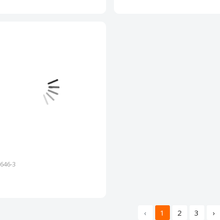
646-3
‹
1
2
3
›